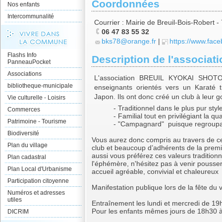
Coordonnées
Nos enfants
Intercommunalité
Courrier : Mairie de Breuil-Bois-Robert 
06 47 83 55 32
bks78@orange.fr
|
https://www.fac
Flashs Info
Description de l'associati
PanneauPocket
Associations
L'association BREUIL KYOKAI SHOT
bibliotheque-municipale
enseignants orientés vers un Karaté tr
Japon. Ils ont donc créé un club à leur g
Vie culturelle - Loisirs
- Traditionnel dans le plus pur style
Commerces
- Familial tout en privilégiant la quali
Patrimoine - Tourisme
- "Campagnard" puisque regroupant le
Biodiversité
Vous aurez donc compris au travers de 
Plan du village
club et beaucoup d’adhérents de la premi
aussi vous préférez ces valeurs traditionne
Plan cadastral
l'éphémère, n'hésitez pas à venir pousser
Plan Local d'Urbanisme
accueil agréable, convivial et chaleureux
Participation citoyenne
Manifestation publique lors de la fête du 
Numéros et adresses
utiles
Entraînement les lundi et mercredi de 19
Pour les enfants mêmes jours de 18h30 
DICRIM