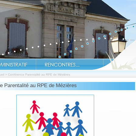
eil
>
Conférence Parentalité au RPE de Mézières
e Parentalité au RPE de Mézières
Soyez informés en temps réel de l'ac