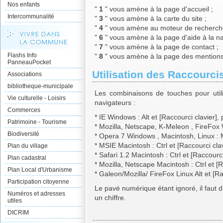
Nos enfants
"
1
" vous amène à la page d'accueil ;
Intercommunalité
"
3
" vous amène à la carte du site ;
"
4
" vous amène au moteur de recherch
"
6
" vous amène à la page d'aide à la na
"
7
" vous amène à la page de contact ;
Flashs Info
"
8
" vous amène à la page des mentions
PanneauPocket
Utilisation des Raccourcis
Associations
bibliotheque-municipale
Les combinaisons de touches pour utili
Vie culturelle - Loisirs
navigateurs :
Commerces
* IE Windows : Alt et [Raccourci clavier],
Patrimoine - Tourisme
* Mozilla, Netscape, K-Meleon , FireFox W
Biodiversité
* Opera 7 Windows , Macintosh, Linux : M
* MSIE Macintosh : Ctrl et [Raccourci clav
Plan du village
* Safari 1.2 Macintosh : Ctrl et [Raccourci
Plan cadastral
* Mozilla, Netscape Macintosh : Ctrl et [R
Plan Local d'Urbanisme
* Galeon/Mozilla/ FireFox Linux Alt et [Ra
Participation citoyenne
Le pavé numérique étant ignoré, il faut 
Numéros et adresses
un chiffre.
utiles
DICRIM