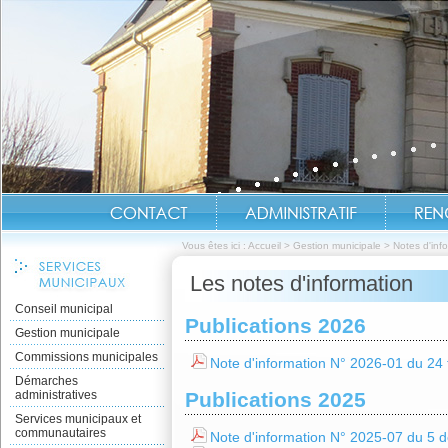
Vous êtes ici :
Accueil
>
Gestion municipale
>
Notes d'inf
Les notes d'information
Conseil municipal
Publications 2026
Gestion municipale
Commissions municipales
Note d'information N° 2026-01 du 24 
Démarches
administratives
Publications 2025
Services municipaux et
communautaires
Note d'information N° 2025-07 du 5