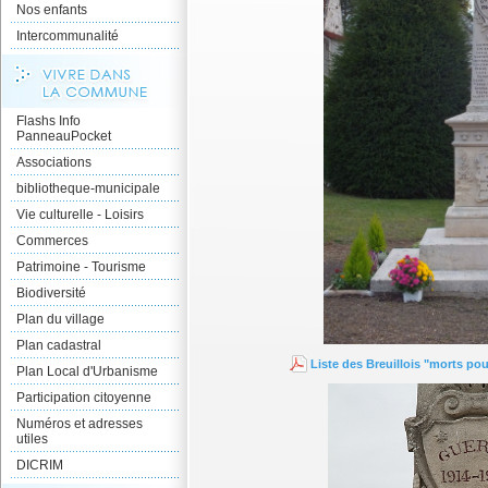
Nos enfants
Intercommunalité
Flashs Info
PanneauPocket
Associations
bibliotheque-municipale
Vie culturelle - Loisirs
Commerces
Patrimoine - Tourisme
Biodiversité
Plan du village
Plan cadastral
Liste des Breuillois "morts po
Plan Local d'Urbanisme
Participation citoyenne
Numéros et adresses
utiles
DICRIM