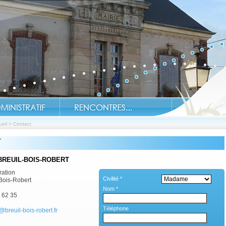
eil
>
Contact
T
BREUIL-BOIS-ROBERT
Soyez inf
ration
Civilité *
Bois-Robert
Nom *
 62 35
Téléphone
@breuil-bois-robert.fr