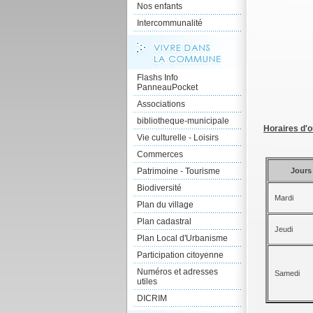
Nos enfants
Intercommunalité
Flashs Info
PanneauPocket
Associations
bibliotheque-municipale
Horaires d'
Vie culturelle - Loisirs
Commerces
Patrimoine - Tourisme
Jours
Biodiversité
Mardi
Plan du village
Plan cadastral
Jeudi
Plan Local d'Urbanisme
Participation citoyenne
Numéros et adresses
Samedi
utiles
DICRIM