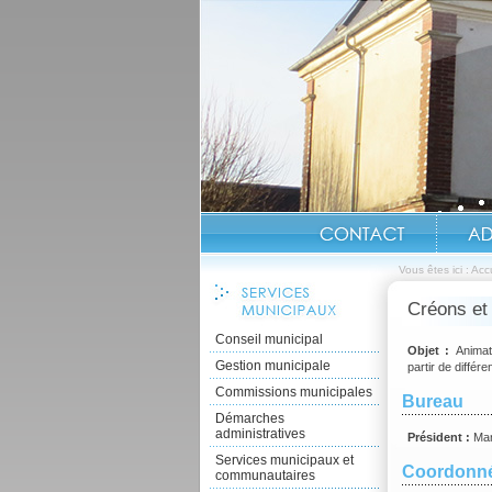
Vous êtes ici :
Accu
Créons et
Conseil municipal
Objet :
Animat
Gestion municipale
partir de différ
Commissions municipales
Bureau
Démarches
administratives
Président :
Ma
Services municipaux et
Coordonn
communautaires