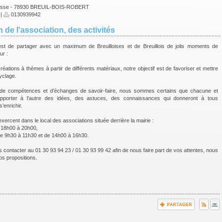
Brosse - 78930 BREUIL-BOIS-ROBERT
|
0130939942
 de l'association, des activités
est de partager avec un maximum de Breuilloises et de Breuillois de jolis moments de
ur :
créations à thèmes à partir de différents matériaux, notre objectif est de favoriser et mettre
yclage.
de compétences et d’échanges de savoir-faire, nous sommes certains que chacune et
pporter à l’autre des idées, des astuces, des connaissances qui donneront à tous
s’enrichir.
exercent dans le local des associations située derrière la mairie :
 18h00 à 20h00,
e 9h30 à 11h30 et de 14h00 à 16h30.
s contacter au 01 30 93 94 23 / 01 30 93 99 42 afin de nous faire part de vos attentes, nous
s propositions.