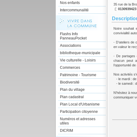
Nos enfants
35 rue de la 
0130939423
Intercommunalité
Description
Notre souhait 
convivialité auto
Flashs Info
PanneauPocket
- D’ateliers de 
Associations
en valeur le rec
bibliotheque-municipale
- De partages 
Vie culturelle - Loisirs
chacun peut a
l’opportunité de 
Commerces
Nos activités s'
Patrimoine - Tourisme
- le mardi : de
Biodiversité
- le samedi : d
Plan du village
N’hésitez à nou
Plan cadastral
communiquer vo
Plan Local d'Urbanisme
Participation citoyenne
Numéros et adresses
utiles
DICRIM