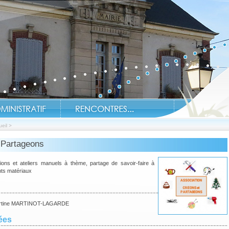
eil
>
 Partageons
Soyez informés en tem
ions et ateliers manuels à thème, partage de savoir-faire à
ents matériaux
rtine MARTINOT-LAGARDE
ées