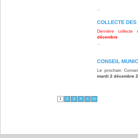
...
COLLECTE DES
Dernière collect
décembre
...
CONSEIL MUNIC
Le prochain Conseil
mardi 2 décembre 2
1
2
3
4
>
>>
Accueil
Contact
Mentions légales
A