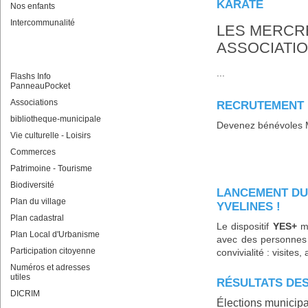
KARATÉ
Nos enfants
Intercommunalité
LES MERCR
ASSOCIATI
...
Flashs Info
PanneauPocket
Associations
RECRUTEMENT
bibliotheque-municipale
Devenez bénévoles Me
Vie culturelle - Loisirs
Commerces
Patrimoine - Tourisme
Biodiversité
LANCEMENT DU 
Plan du village
YVELINES !
Plan cadastral
Le dispositif
YES+
me
Plan Local d'Urbanisme
avec des personnes
Participation citoyenne
convivialité : visites,
Numéros et adresses
utiles
RÉSULTATS DES
DICRIM
Élections municip